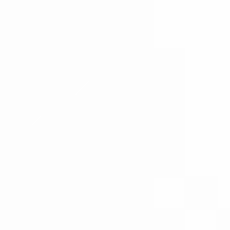
构建一个健康的社区生态是N
活力的社群。因此，平台应
注。通过建立线上和线下的互
力。
为了促进这一目标，NBA稳
不仅能增加球迷之间的互动
容，如比赛评论、个人见解
为了确保社区生态的健康发展
意言论和不当行为的管理措
趣的内容和讨论群组，提升
3、实现多元
NBA稳定福利平台的另一个
济收益，还应通过创新性的手
观看习惯、购买行为等数据