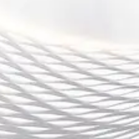
此外，数字化手段也为伟德体育拓展了国际市场提供了更多可
能性。通过跨境数字平台，伟德体育可以将全球用户连接在一
起，提供多语种支持，突破了地域限制。这不仅增强了伟德体
育在全球市场的竞争力，也为体育产业的国际化发展提供了新
的路径。
总结：
伟德体育通过创新的数字娱乐手段，在体育行业中创造了全新
的体验模式。从数字化技术的应用到沉浸式体验的提升，从体
育竞技与娱乐元素的融合到数字经济的推动，伟德体育不断推
动着体育行业向更深层次发展。通过这种数字化转型，伟德体
育不仅提升了观众的娱乐体验，也为体育产业的未来开辟了新
的发展道路。
展望未来，随着虚拟现实、人工智能、大数据等技术的不断进
步，伟德体育将继续在创新的道路上前行。数字娱乐将不再局
限于传统的观赛方式，更多的互动性和娱乐性将成为体育赛事
的重要组成部分。伟德体育在数字娱乐领域的不断创新，不仅