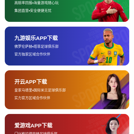
同时，伟德体育通过沉浸式的观赛方式，打破了传统体育赛事
的界限，让观众不再仅仅是旁观者，而是变成了参与者。观众
可以在虚拟环境中参与到某些模拟竞赛、竞猜游戏等互动环
节，甚至能在比赛结束后与其他玩家一起分享比赛后的战绩和
感受。这种深度参与感极大地增加了观众的忠诚度，也为体育
娱乐开辟了新的发展方向。
为了增强沉浸感，伟德体育还推出了与赛事互动的虚拟商品和
增值服务。例如，观众可以购买虚拟物品，作为比赛中的“装
备”，或通过特定活动解锁虚拟徽章、积分等。这不仅增加了
用户的互动乐趣，也在某种程度上让观众与赛事产生更深层次
的情感连接。
3、体育竞技与娱乐元素的融合
伟德体育不仅仅是一个体育赛事观看平台，它通过将娱乐元素
与体育竞技相融合，创造了全新的用户体验。例如，在观看比
赛的同时，观众可以参与到游戏化的互动环节中，进行竞猜、
挑战等活动。这种将体育竞技与娱乐结合的方式，极大地提升
了观众的参与感和娱乐感。