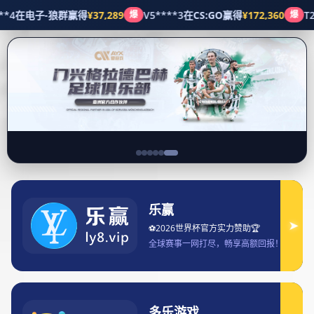
13594780263
集团新闻
赤水市穿舅森林273号
spurious@126.com
首页
集团新闻
伟德体育引领数字娱乐新潮流打造沉浸式体育竞技体验新时代
伟德体育引领数字娱乐新潮流打造沉
浸式体育竞技体验新时代
2026-04-02 17:30:12
随着科技的发展，体育娱乐行业逐渐与数字技术深度融合，形