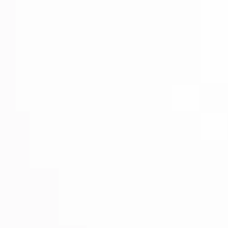
部分前场球员依靠爆发力与
队友创造空档，从而提升整
同时，在定位球战术中，喀
任意球制造威胁，成为改变
防守体系价值
防守层面，喀麦隆球员在欧
术型对手时能够保持防守平
在高位逼抢体系中，这类球
但在欧联杯淘汰赛中往往能
此外，他们在防守转换中的
手时，这种特质成为晋级的
未来发展前景
从发展趋势来看，喀麦隆球