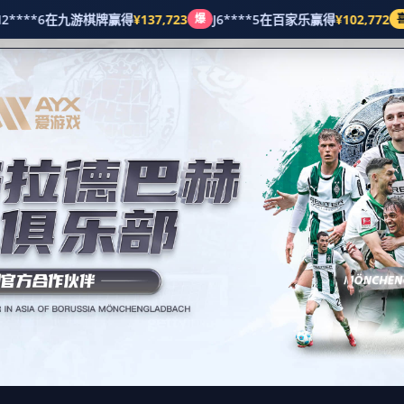
了解德信体育
项目展
集团新闻