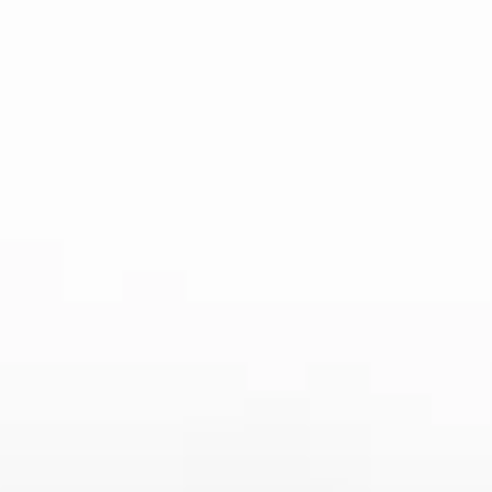
员”标签。
阅读能力方面进一步提升，这类球员有望在五大联赛中承担更核