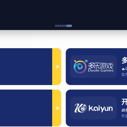
新闻
以欧联杯喀麦隆球员晋级表现为中心的深度
喀麦隆球员晋级表现为中
分析报告
麦隆球员在球队晋级过程中的整体表现展开，从战术角色、进攻
近年来欧联杯竞争愈发激烈的背景下，喀麦隆球员凭借其身体素