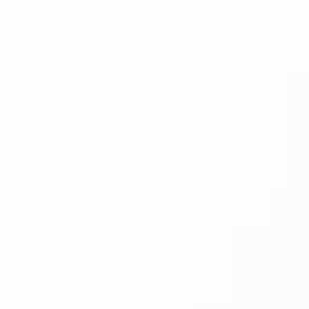
完成持球推进或吸引防守，为
战役中，他们往往通过角球或
的扫荡能力，使球队在面对技
这种防守方式虽然风险较高，
。尤其在面对反击能力强的对
进。随着战术理解能力提升，