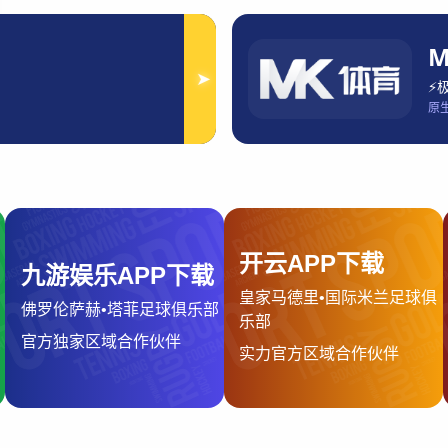
乐部中扮演着关键角色。本文不仅关注他们在晋级关键战役中的
限性，并结合现代足球发展趋势，对其未来职业路径与提升空间
员”向“体系核心拼图”转变，其影响力正在欧联杯舞台上持续扩
中，喀麦隆球员通常被赋予多功能战术角色，他们既可以担任中
应性，使他们成为教练在淘汰赛阶段调整阵型的重要工具。
球员在三中场体系中常被安排为“破坏与衔接兼具”的角色，他
角色要求极高的体能与判断力，而喀麦隆球员在这一方面展现出
时，一些喀麦隆球员会被临时后撤至后腰或边后卫位置，以增强
性，也让他们在晋级关键战中发挥了“战术润滑剂”的作用。
要价值体现在冲击力与纵深突破能力上。欧联杯淘汰赛节奏较快