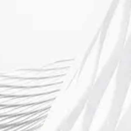
可能会出现更多兼具技术与力
术多样性与体系适配性并重的
部分。
定性，其在欧联杯乃至更高水
07-04 09:48:25
格局、阵容与战术结构、主要
一，葡萄牙国家队在近年保持