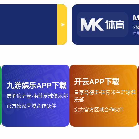
全民健身已经成为现代生活的重要组成部分。在这一背景下，龙
代运动潮流的发展。本文将从四个方面对龙珠体育在全民健身领
应用、运动场景多元化布局、专业培训与社区建设，以及全民健
述，可以全面展现龙珠体育如何推动全民健身从理念到实践的全
展提供新的思路和示范模式。
与技术应用
断探索新的发展路径，打造了具有鲜明特色的品牌形象。通过精
、社交与健康管理有机结合，形成了独特的品牌生态系统。其品
参与者在锻炼过程中感受到品牌的价值和魅力。
积极引入智能设备和数字化管理系统。例如，智能穿戴设备、运
据更加透明和科学化。通过数据反馈，用户能够实时了解自己的
动规划，提高健身效率。
智能和大数据技术优化运动内容和服务。通过对用户运动习惯、
并实时调整训练计划。技术与品牌创新的结合，不仅提升了用户