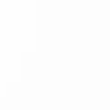
馆，到户外公园、社区运动空
户，还是青少年和老年群体，
例如，室内健身区采用先进的
实现休闲与锻炼的有机融合。
和互动社区，用户不仅能够获
合的场景布局，使龙珠体育的
。培训内容涵盖运动科学、健
的指导服务。这不仅提升了用
定期举办跑步比赛、团体健身