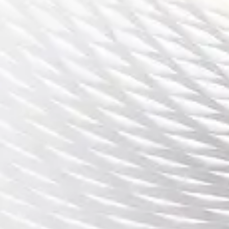
如果你希望，我可以帮你把这
你希望我直接帮你扩展吗？
悟空体育携
好的，我可以
总结归纳，全
技的...
阅读