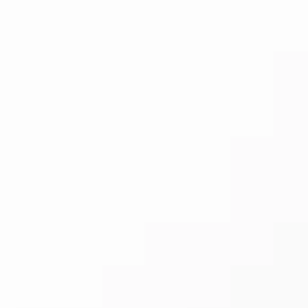
的普及和传播。
粘性和活跃度。无论是线上还
成为社交和文化体验的一部
活动以及媒体宣传，龙珠体育
论层面，更注重实践指导，让
，组织社区免费健身课程、青
不仅提升了品牌形象，也推动
过多方联动，形成全民参与的