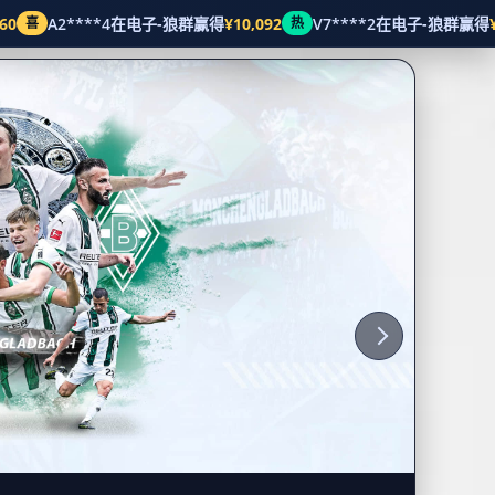
示
集团新闻
企业服务
互动德信体育平台