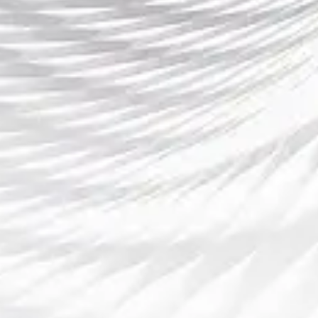
领运动科技潮流 打造全新健身体验新时代
2026-03-26 18
展的当下，运动与健康产业正迎来前所未有的变革机遇。以“BM
新时代”为核心理念，本文将从技术创新驱动、智能化健身场景
订阅