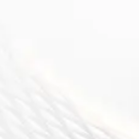
总体来看，龙珠体育通过品
方面的努力，成功引领了新
推动了全民健身理念在社会
未来，随着技术的不断进步
形成更加完善和可持续的运
的动力与活力。
---