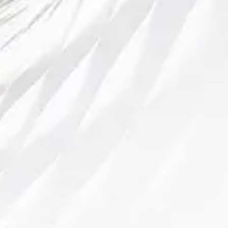
:13:59
体育引领运动科技潮流，打造
构建、用户体验升级以及产业