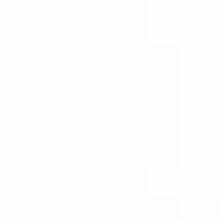
2、运动场景
龙珠体育通过多元化的运动
间，再到线上虚拟健身平台
都能在龙珠体育的平台上找
在场馆建设方面，龙珠体育
空气净化系统和智能灯光调
此外，线上运动平台的开发
得专业指导，还能与其他运
服务覆盖更加广泛和灵活。
3、专业培训
龙珠体育高度重视专业培训
康管理、心理辅导以及智能
户的运动效果，也增强了龙
在社区建设方面，龙珠体育