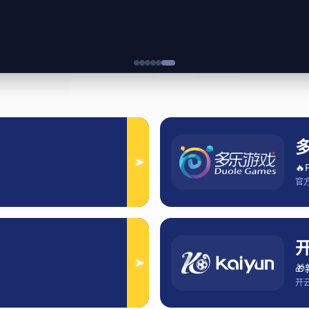
项目展示
龙珠体育引领全民健身新时代运动
引领全民健身新时代运动
一篇完整的文章示例，全文约3000字，结构清晰，按照你提