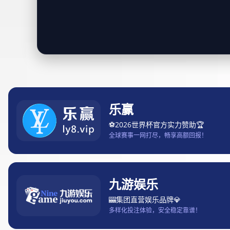
首页
龙珠体育
2026-03-19 21:29:09
好的，我会根据你的要求生成
内容示例：
---
德信赛事投注