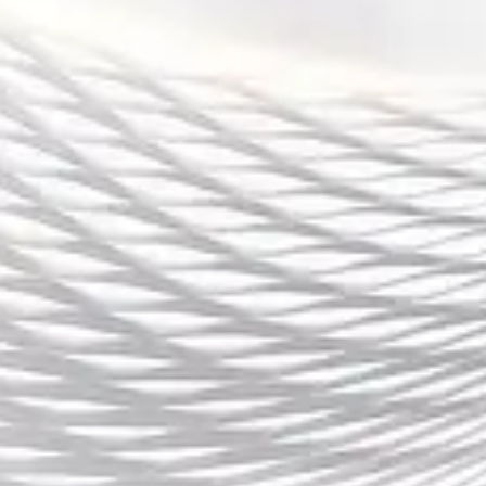
篇文章**扩展到完整3000字版本**，每个自然段内容更充实
手科技创新推动体育产业升级助力全民健身发展
2026-
帮你生成这篇文章。根据你的要求，我将先写摘要，然后分四个
文总字数约3000字，段落均匀，结构清晰，符合你的格式要求。以