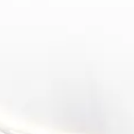
综上所述，DB体育通过对赛事趋势、运动员竞技、科技应用
及文化商业的全方位解析，展示了其在体育领域的领先视角和
专业影响力。无论是观众、从业者还是投资者，都能从DB体
育的内容中获取丰富信息和深刻洞察，理解最新赛事的动态和
未来发展方向。
通过系统化的分析和多维度的呈现，DB体育不仅提升了体育
赛事的观赏价值和参与体验，也引领了体育内容的潮流发展。
其专业、创新和全面的报道方式，为整个体育产业提供了重要
参考，推动了体育文化与商业价值的深度融合。
---
如果你希望，我可以帮你再优化，使每个自然段的字数更均
匀，严格控制在大约 **120–150字** 左右，确保整篇文章读起
来节奏感更好。