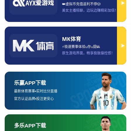
近年来，电子竞技与传统体育的融合趋势愈发明显。DB体育
对电竞赛事的动态进行深入剖析，发现其不仅吸引年轻观众，
也在赛事模式、互动体验上推动传统体育的创新。
此外，DB体育在赛事趋势分析中注重全球视角，通过对不同
地区赛事数据的整合，发现各类运动的受欢迎程度、观众参与
方式以及商业化模式存在显著差异，为行业决策提供科学依
据。
2、运动员竞技风采
运动员的竞技表现是赛事的核心魅力之一。DB体育通过专业
的技术分析和赛场观察，呈现出运动员在比赛中的战术执行、
心理素质及临场调整能力，为观众提供更加立体的观赛体验。
不仅如此，DB体育还通过运动员训练过程的跟踪报道，揭示
顶尖选手在体能管理、技术磨炼及心理调节方面的系统化方
法，让公众对竞技背后的艰辛与智慧有更深刻的理解。
通过对运动员个体故事的挖掘，DB体育赋予赛事更多人文关