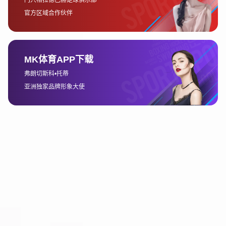
赛事文化方面，DB体育关注不同国家和地区的体育传统，通
过报道运动员的文化背景和赛事故事，增强观众的情感共鸣和
文化认同感。
在商业价值方面，DB体育分析赛事赞助、品牌合作和衍生品
开发，揭示体育产业链的多样化盈利模式，为投资者和企业提
供战略参考，推动体育与商业的深度融合。
总结：
德信体育平台