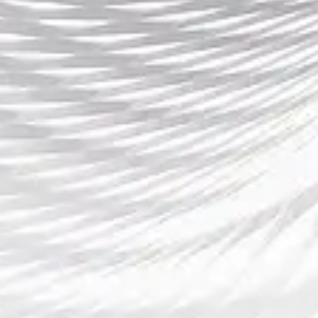
燃爆欧洲杯全场集锦巅峰对决精彩瞬间回顾与进球盛宴全
纪录震撼版
2026-07-06 04:04:23
本篇文章以“燃爆欧洲杯全场集锦巅峰对决精彩瞬间回顾