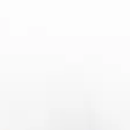
赛脉络，让观众重新理解每一个关键转折点的意义。
球员表现评析
球员表现评析是赛后高清直播的重要环节，通过技术统计、跑
动数据与视频片段结合，全面呈现球员在比赛中的贡献与不
足。
例如在entity["sports_team","Manchester City","English
football club"]的体系中，前场球员不仅需要完成进球任务，
还要参与高位逼抢与空间拉扯，这使得球员的综合能力评估更
加复杂。
中场球员如布鲁诺·费尔南德斯等类型球员，则在组织与推进之
间承担核心枢纽作用，其传球选择与视野往往决定球队进攻质
量。
在entity["sports_team","Liverpool","English football club"]
的比赛中，边路球员的冲刺能力与回防效率同样重要，赛后分
析会通过跑动距离与冲刺次数来衡量其战术执行力。
德信体育平台