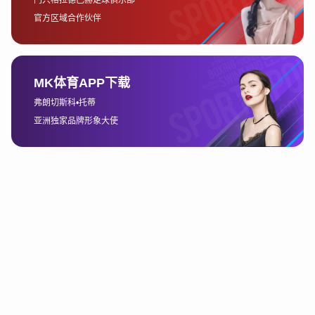
英超赛季中不乏焦点大战，这些比赛往往决定积分榜走势，也
成为赛后高清直播重点解析对象。例如传统强队之间的对抗，
总是充满战术博弈与情绪张力。
在entity["sports_team","Liverpool","English football club"]
与entity["sports_team","Manchester City","English football
club"]的对决中，比赛节奏往往极快，中场控制权的争夺成为
胜负关键，赛后分析通常会重点拆解双方在中场压迫与反击效
率上的差异。
与此同时，锋线球员的个人表现也会成为焦点，例如
entity["athlete","Erling Haaland","Norwegian footballer"]在
禁区内的跑位与终结能力，经常通过慢镜头与进球轨迹分析被
反复解读。
另一类焦点赛事则来自防守反击战术的经典对抗，例如
entity["sports_team","Arsenal","English football club"]在面
对高压逼抢时的快速转换能力，这类比赛往往充满战术张力与
瞬间变化。
赛后回顾不仅还原比分结果，更重要的是通过高清画面重建比