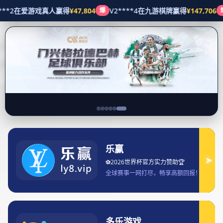
13594780263
项目展示
赤水市穿舅森林273号
spurious@126.com
首页
项目展示
英超赛后高清直播全景呈现精彩瞬间与战术解析回顾焦点赛事与球
员表现
英超赛后高清直播全景呈现精彩瞬间
与战术解析回顾焦点赛事与球员表现
2026-07-06 12:02:36